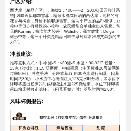
产区介绍:
西达摩（精品产区）：海拔1，400——2，200米|田园咖啡系
统| 风味近似耶加雪菲，精致水洗或日晒的西达摩，同样的有
花香与橘香，身价不输耶加雪菲。这两个产区的品种相似，豆
粒中等但亦有矮株的小粒种，农民经常会单独拿出来售卖。常
见的Kurmie，抗病能力较差；Wolisho；高大健壮；Deiga，
树形中等，这三个种类是精品日晒中系列碧洛雅与艾芮莎的主
力军。
冲煮建议:
推荐煮制方式：手冲 滤杯：v60滤杯 水温：90-92℃ 粉量：
15克 粉水比：1:15 研磨度：中细研磨（中国标准20号筛网通
过率80%） 冲煮手法：分段式萃取 用30克水进行闷蒸，闷蒸
时间约30秒，小水流中心绕圈注入125克水时分段，等水位下
降即将露出粉床的时候继续注水至225克结束，水位下降即将
露出粉床时移走滤杯，（闷蒸开始计时）萃取时间为2'00"。
风味杯侧报告: