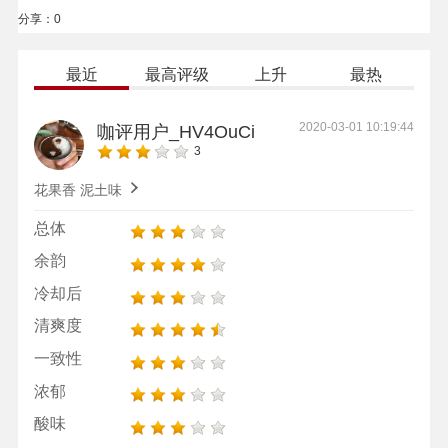
分享：
0
最近
最高评级
上升
最热
2020-03-01 10:19:44
咖评用户_HV4OuCi
3
花果香 泥土味
总体
余韵
冷却后
清爽度
一致性
浓郁
酸味