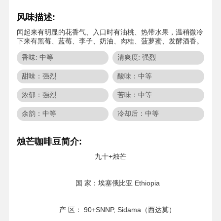
风味描述:
闻起来有明显的花香气、入口时有油桃、热带水果，温稍微冷
下来有黑莓、蓝莓、李子、奶油、肉桂、菠萝蜜、发酵酒香。
香味: 中等
清爽度: 强烈
甜味：强烈
酸味：中等
浓郁：强烈
苦味：中等
余韵：中等
冷却后：中等
烛芒咖啡豆简介:
九十+烛芒
国 家：埃塞俄比亚 Ethiopia
产 区： 90+SNNP, Sidama（西达莫）