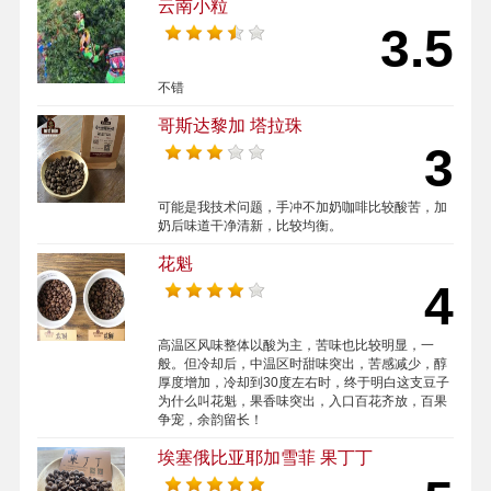
云南小粒
3.5
不错
哥斯达黎加 塔拉珠
3
可能是我技术问题，手冲不加奶咖啡比较酸苦，加
奶后味道干净清新，比较均衡。
花魁
4
高温区风味整体以酸为主，苦味也比较明显，一
般。但冷却后，中温区时甜味突出，苦感减少，醇
厚度增加，冷却到30度左右时，终于明白这支豆子
为什么叫花魁，果香味突出，入口百花齐放，百果
争宠，余韵留长！
埃塞俄比亚耶加雪菲 果丁丁