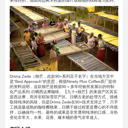
来维持的，借由周边树木枯萎的落叶或植物的残根做为肥料。
Drima Zede（烛芒，此款90+系列豆子名字）在当地方言中
是“Best Approach”的意思，根据Ninety Plus Coffee原厂提供
的资料说明，这款烛芒是根据90＋多年经验所发展出的特制
化产品系列-日晒西达摩咖啡。【九十+烛芒】的来源产区其实
是西达摩，而并非耶加雪菲产区。日晒古老的处理方式，很难
取得纯净的风味，但是Drima Zede在90+技术支持之下，只手
工挑选最成熟的咖啡樱桃果，日晒干燥过程更是费心的不停搅
拌，以确保均一性。最终的成果是非常透明纯净的口感，冷热
变化非常大，水果、花香、橡木桶的香气非常迷人。