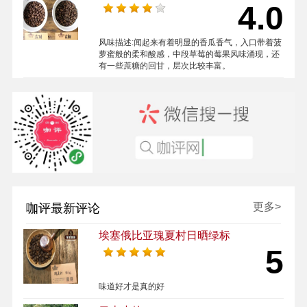
4.0
风味描述:
闻起来有着明显的香瓜香气，入口带着菠
萝蜜般的柔和酸感，中段草莓的莓果风味涌现，还
有一些蔗糖的回甘，层次比较丰富。
更多>
咖评最新评论
埃塞俄比亚瑰夏村日晒绿标
5
味道好才是真的好