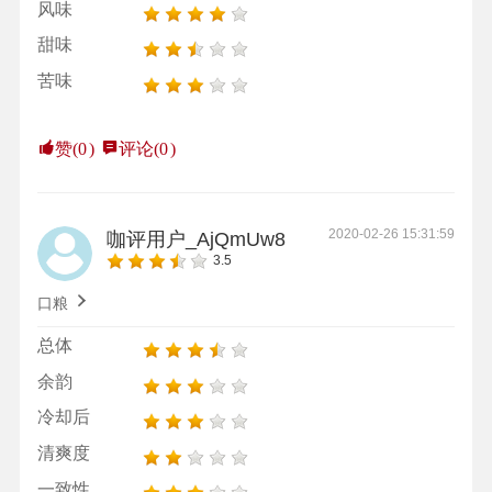
风味
甜味
苦味
赞(
0
)
评论(
0
)
2020-02-26 15:31:59
咖评用户_AjQmUw8
3.5
口粮
总体
余韵
冷却后
清爽度
一致性