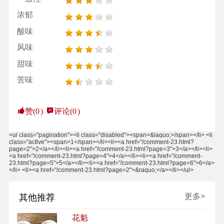
浓郁
酸味
风味
甜味
苦味
赞(
0
)
评论(
0
)
<ul class="pagination"><li class="disabled"><span>&laquo;</span></li> <li
class="active"><span>1</span></li><li><a href="/comment-23.html?
page=2">2</a></li><li><a href="/comment-23.html?page=3">3</a></li><li>
<a href="/comment-23.html?page=4">4</a></li><li><a href="/comment-
23.html?page=5">5</a></li><li><a href="/comment-23.html?page=6">6</a>
</li> <li><a href="/comment-23.html?page=2">&raquo;</a></li></ul>
更多>
其他推荐
花魁