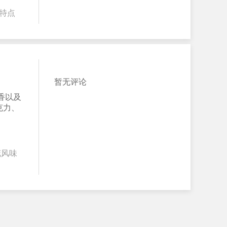
特点
暂无评论
香以及
克力、
花风味