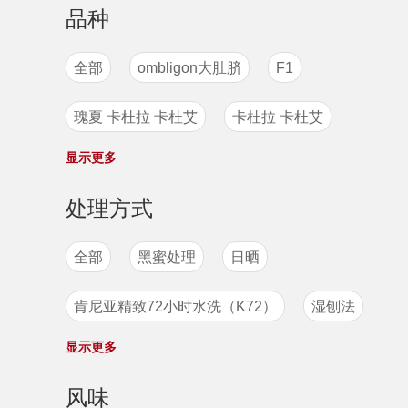
品种
全部
ombligon大肚脐
F1
瑰夏 卡杜拉 卡杜艾
卡杜拉 卡杜艾
显示更多
紫卡杜拉
H1
ateng
帕卡斯
处理方式
象豆
戈里瑰夏
瑰夏1931
全部
黑蜜处理
日晒
德嘉（Dega）
帕拉伊内玛
肯尼亚精致72小时水洗（K72）
湿刨法
Venecia品种
维拉沙奇Villa Sarchi
显示更多
日晒蜜处理
水洗
半日晒
半水洗
黄卡杜艾
迪拉艾吉
利比里卡
风味
水洗处理法
日晒处理
蜜处理