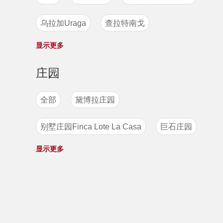
也门
布隆迪
夏威夷
危地马拉
乌拉加Uraga
查拉特南戈
洪都拉斯
锡卡（Thika）产区
巴西
显示更多
恰帕斯Chiapas
牙买加
印尼
巴拿马
埃塞俄比亚
庄园
阿帕内卡山脉Apaneca-Ilamatepec
哥斯达黎加
肯尼亚
中国
刚果
全部
黛博拉庄园
圣安娜Santa Ana
别墅庄园Finca Lote La Casa
巨石庄园
坎德拉产区 Piedra de Candela
显示更多
羊驼庄园
阿尔蒂庄园
圣塔克拉拉 Santa Clara
阿拉希塔斯庄园
怪兽庄园La Minilla
巴鲁火山产区 Baru Volcan
天赐庄园
波西多庄园
碧罗亚Beloya
喜拉多 CerradoMineiro