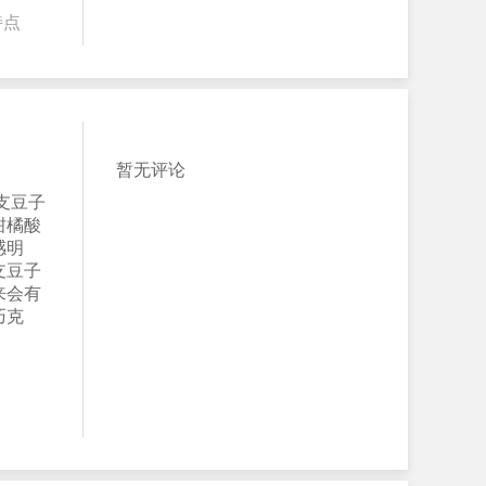
特点
暂无评论
支豆子
柑橘酸
感明
支豆子
来会有
巧克