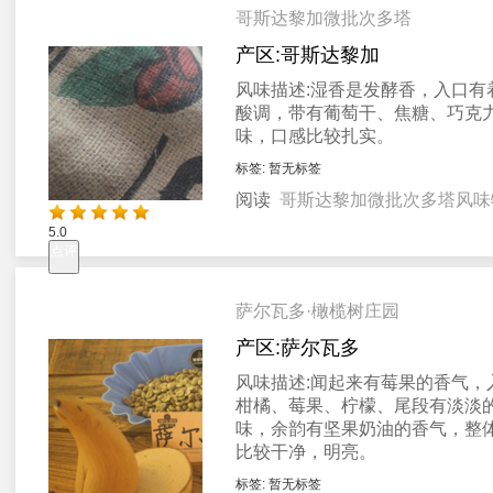
哥斯达黎加微批次多塔
产区:
哥斯达黎加
风味描述:
湿香是发酵香，入口有
酸调，带有葡萄干、焦糖、巧克
味，口感比较扎实。
标签:
暂无标签
阅读
哥斯达黎加微批次多塔风味
5.0
点评
萨尔瓦多·橄榄树庄园
产区:
萨尔瓦多
风味描述:
闻起来有莓果的香气，
柑橘、莓果、柠檬、尾段有淡淡
味，余韵有坚果奶油的香气，整
比较干净，明亮。
标签:
暂无标签