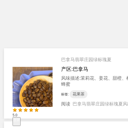
巴拿马翡翠庄园绿标瑰夏
产区:
巴拿马
风味描述:
茉莉花、姜花、甜橙、
蜂蜜
花果茶
标签:
阅读
巴拿马翡翠庄园绿标瑰夏风
5.0
点评