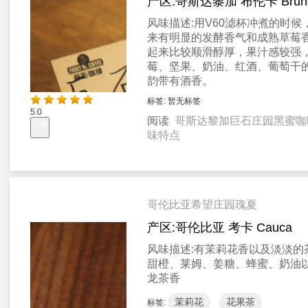
产区:
哥斯达黎加 布伦卡 Brun
风味描述:
用V60滤杯冲煮的时候
来有明显的发酵香气和成熟草莓
起来比较顺滑醇厚，果汁感较强
莓、坚果、奶油、红酒、葡萄干
韵带有酒香。
标签:
暂无标签
5.0
阅读
哥斯达黎加巨石庄园黑蜜咖
点评
味特点
哥伦比亚希望庄园瑰夏
产区:
哥伦比亚 考卡 Cauca
风味描述:
有茉莉花香以及淡淡的
甜橙、莱姆、姜糖、蜂蜜、奶油
龙茶香
茉莉花
花果茶
标签: