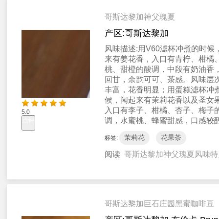
哥斯达黎加神父瑰夏
产区:
哥斯达黎加
风味描述:
用V60滤杯冲煮的时候
来有姜花香，入口有青柠、柑橘
桃、甜橙的酸调，中段有奶油香
回甘，余韵可可、茶感。风味层
丰富，花香明显；用蛋糕滤杯冲
候，闻起来有茉莉花香以及圣女
入口有李子、柑橘、杏子、梅子
5.0
调，水蜜桃、蜂蜜甜感，口感较
点评
茉莉花
花果茶
标签:
阅读
哥斯达黎加神父瑰夏风味特
哥斯达黎加巨石庄园黑蜜咖啡豆