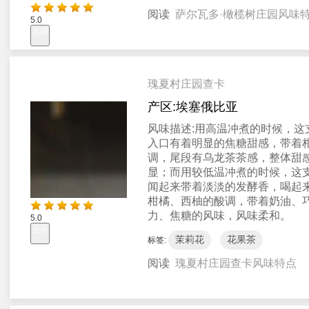
阅读
萨尔瓦多·橄榄树庄园风味
5.0
点评
瑰夏村庄园查卡
产区:
埃塞俄比亚
风味描述:
用高温冲煮的时候，这
入口有着明显的焦糖甜感，带着
调，尾段有乌龙茶茶感，整体甜
显；而用较低温冲煮的时候，这
闻起来带着淡淡的发酵香，喝起
柑橘、西柚的酸调，带着奶油、
力、焦糖的风味，风味柔和。
5.0
点评
茉莉花
花果茶
标签:
阅读
瑰夏村庄园查卡风味特点