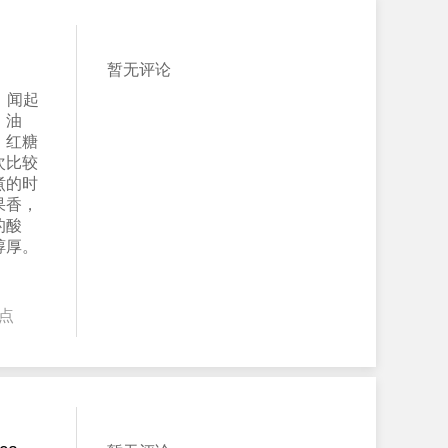
暂无评论
，闻起
、油
，红糖
次比较
煮的时
果香，
的酸
醇厚。
点