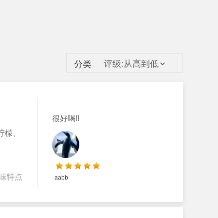
分类
很好喝!!
柠檬、
味特点
aabb