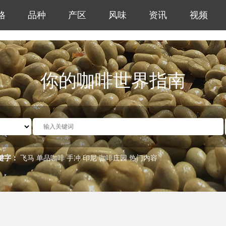
格
品种
产区
风味
资讯
视频
你的咖啡世界指南
键字：
飞马
单品咖啡
手冲
印尼
咖啡庄园
热门内容