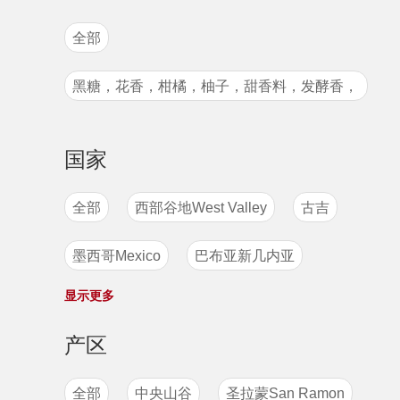
卡斯蒂略
国王波旁
鲁美苏丹
全部
古法日晒
水洗处理
季风处理法
尖身波旁
粉红波旁
卡蒂姆
黑糖，花香，柑橘，柚子，甜香料，发酵香，
厌氧发酵低温慢速日晒
S795
马拉卡杜拉
爪哇
卡杜艾
甜腻的口感
摩卡mocca
帕卡玛拉
帕奇
国家
S795
卡杜拉
SL28
铁皮卡
全部
西部谷地West Valley
古吉
瑰夏
波旁
原生种
墨西哥Mexico
巴布亚新几内亚
显示更多
坦桑尼亚
卢旺达
印度
尼加拉瓜
产区
萨尔瓦多
哥伦比亚
玻利维亚
全部
中央山谷
圣拉蒙San Ramon