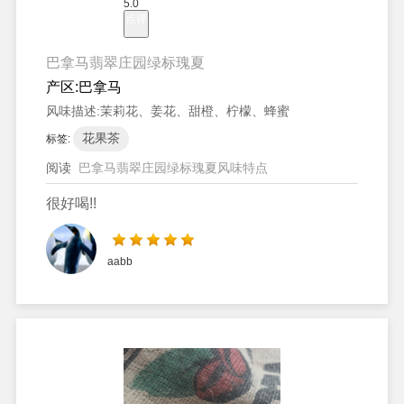
5.0
点评
巴拿马翡翠庄园绿标瑰夏
产区:
巴拿马
风味描述:
茉莉花、姜花、甜橙、柠檬、蜂蜜
花果茶
标签:
阅读
巴拿马翡翠庄园绿标瑰夏风味特点
很好喝!!
aabb