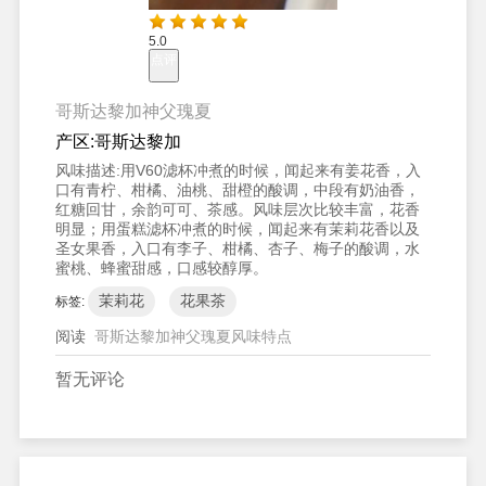
5.0
点评
哥斯达黎加神父瑰夏
产区:
哥斯达黎加
风味描述:
用V60滤杯冲煮的时候，闻起来有姜花香，入
口有青柠、柑橘、油桃、甜橙的酸调，中段有奶油香，
红糖回甘，余韵可可、茶感。风味层次比较丰富，花香
明显；用蛋糕滤杯冲煮的时候，闻起来有茉莉花香以及
圣女果香，入口有李子、柑橘、杏子、梅子的酸调，水
蜜桃、蜂蜜甜感，口感较醇厚。
茉莉花
花果茶
标签:
阅读
哥斯达黎加神父瑰夏风味特点
暂无评论