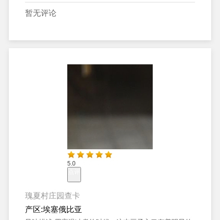
暂无评论
5.0
点评
瑰夏村庄园查卡
产区:
埃塞俄比亚