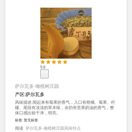
5.0
点评
萨尔瓦多·橄榄树庄园
产区:
萨尔瓦多
风味描述:
闻起来有莓果的香气，入口有柑橘、莓果、柠
檬、尾段有淡淡的草木味，余韵有坚果奶油的香气，整
体口感比较干净，明亮。
标签:
暂无标签
阅读
萨尔瓦多·橄榄树庄园风味特点