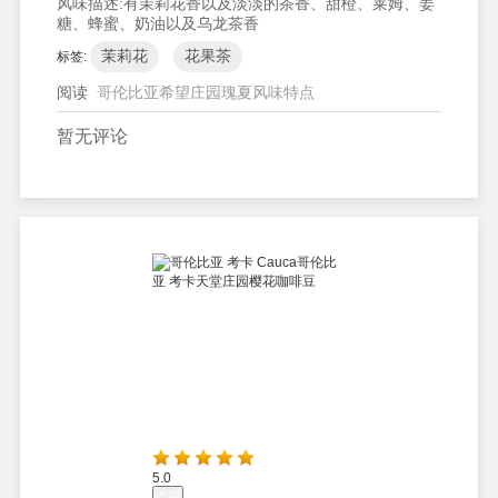
风味描述:
有茉莉花香以及淡淡的茶香、甜橙、莱姆、姜
糖、蜂蜜、奶油以及乌龙茶香
茉莉花
花果茶
标签:
阅读
哥伦比亚希望庄园瑰夏风味特点
暂无评论
5.0
点评