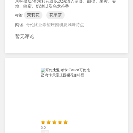
风味描述:
有茉莉花香以及淡淡的茶香、甜橙、莱姆、姜
糖、蜂蜜、奶油以及乌龙茶香
茉莉花
花果茶
标签:
阅读
哥伦比亚希望庄园瑰夏风味特点
暂无评论
5.0
点评