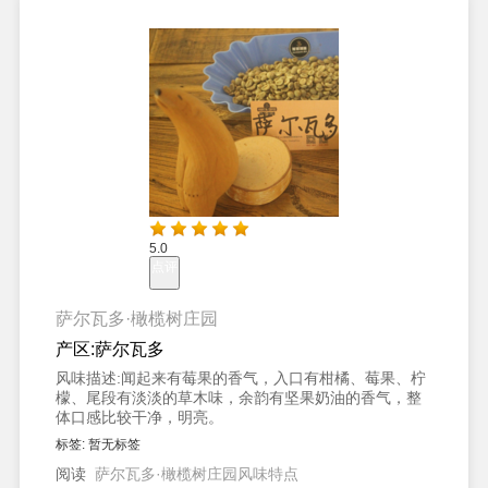
5.0
点评
萨尔瓦多·橄榄树庄园
产区:
萨尔瓦多
风味描述:
闻起来有莓果的香气，入口有柑橘、莓果、柠
檬、尾段有淡淡的草木味，余韵有坚果奶油的香气，整
体口感比较干净，明亮。
标签:
暂无标签
阅读
萨尔瓦多·橄榄树庄园风味特点