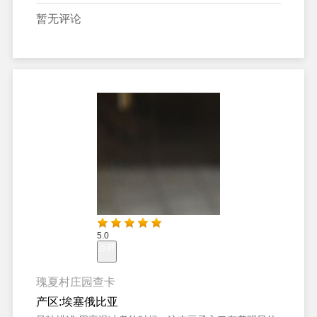
暂无评论
5.0
点评
瑰夏村庄园查卡
产区:
埃塞俄比亚