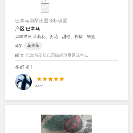
5.0
点评
巴拿马翡翠庄园绿标瑰夏
产区:
巴拿马
风味描述:
茉莉花、姜花、甜橙、柠檬、蜂蜜
花果茶
标签:
阅读
巴拿马翡翠庄园绿标瑰夏风味特点
很好喝!!
aabb