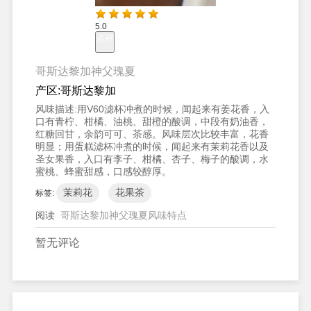
5.0
点评
哥斯达黎加神父瑰夏
产区:
哥斯达黎加
风味描述:
用V60滤杯冲煮的时候，闻起来有姜花香，入
口有青柠、柑橘、油桃、甜橙的酸调，中段有奶油香，
红糖回甘，余韵可可、茶感。风味层次比较丰富，花香
明显；用蛋糕滤杯冲煮的时候，闻起来有茉莉花香以及
圣女果香，入口有李子、柑橘、杏子、梅子的酸调，水
蜜桃、蜂蜜甜感，口感较醇厚。
茉莉花
花果茶
标签:
阅读
哥斯达黎加神父瑰夏风味特点
暂无评论