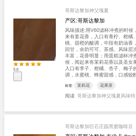
哥斯达黎加神父瑰夏
产区:
哥斯达黎加
风味描述:
用V60滤杯冲煮的时候
来有姜花香，入口有青柠、柑橘
桃、甜橙的酸调，中段有奶油香
回甘，余韵可可、茶感。风味层
丰富，花香明显；用蛋糕滤杯冲
候，闻起来有茉莉花香以及圣女
入口有李子、柑橘、杏子、梅子
5.0
调，水蜜桃、蜂蜜甜感，口感较
点评
茉莉花
花果茶
标签:
阅读
哥斯达黎加神父瑰夏风味特
哥斯达黎加巨石庄园黑蜜咖啡豆