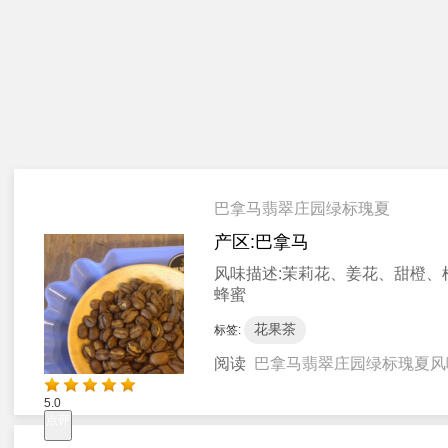
巴拿马翡翠庄园绿标瑰夏
产区:
巴拿马
风味描述:
茉莉花、姜花、甜橙、
蜂蜜
花果茶
标签:
阅读
巴拿马翡翠庄园绿标瑰夏风
5.0
点评