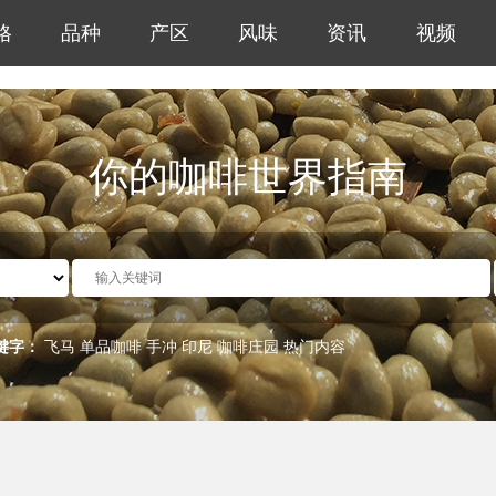
格
品种
产区
风味
资讯
视频
你的咖啡世界指南
键字：
飞马
单品咖啡
手冲
印尼
咖啡庄园
热门内容