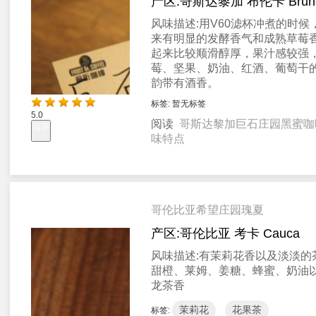
产区:
哥斯达黎加 布伦卡 Brun
风味描述:
用V60滤杯冲煮的时候
来有明显的发酵香气和成熟草莓
起来比较顺滑醇厚，果汁感较强
莓、坚果、奶油、红酒、葡萄干
韵带有酒香。
标签:
暂无标签
5.0
阅读
哥斯达黎加巨石庄园黑蜜咖
点评
味特点
哥伦比亚希望庄园瑰夏
产区:
哥伦比亚 考卡 Cauca
风味描述:
有茉莉花香以及淡淡的
甜橙、莱姆、姜糖、蜂蜜、奶油
龙茶香
茉莉花
花果茶
标签: