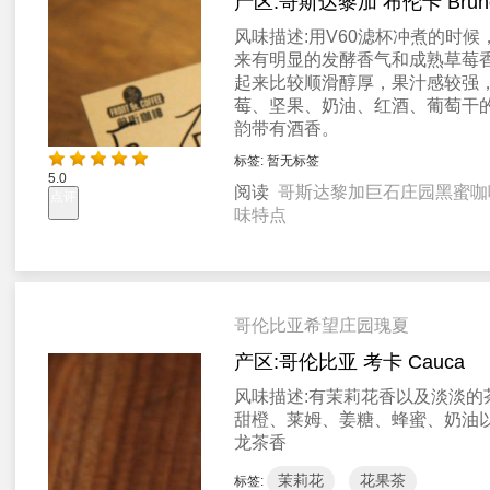
产区:
哥斯达黎加 布伦卡 Brun
风味描述:
用V60滤杯冲煮的时候
来有明显的发酵香气和成熟草莓
起来比较顺滑醇厚，果汁感较强
莓、坚果、奶油、红酒、葡萄干
韵带有酒香。
标签:
暂无标签
5.0
阅读
哥斯达黎加巨石庄园黑蜜咖
点评
味特点
哥伦比亚希望庄园瑰夏
产区:
哥伦比亚 考卡 Cauca
风味描述:
有茉莉花香以及淡淡的
甜橙、莱姆、姜糖、蜂蜜、奶油
龙茶香
茉莉花
花果茶
标签: