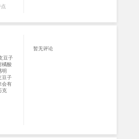
特点
暂无评论
支豆子
柑橘酸
感明
支豆子
来会有
巧克