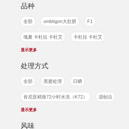
品种
全部
ombligon大肚脐
F1
瑰夏 卡杜拉 卡杜艾
卡杜拉 卡杜艾
显示更多
紫卡杜拉
H1
ateng
帕卡斯
处理方式
象豆
戈里瑰夏
瑰夏1931
全部
黑蜜处理
日晒
德嘉（Dega）
帕拉伊内玛
肯尼亚精致72小时水洗（K72）
湿刨法
Venecia品种
维拉沙奇Villa Sarchi
显示更多
日晒蜜处理
水洗
半日晒
半水洗
黄卡杜艾
迪拉艾吉
利比里卡
风味
水洗处理法
日晒处理
蜜处理