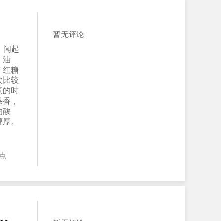
暂无评论
，闻起
、油
，红糖
次比较
煮的时
果香，
的酸
醇厚。
点