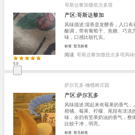
哥斯达黎加微批次多塔
产区:
哥斯达黎加
风味描述:
湿香是发酵香，入口有
酸调，带有葡萄干、焦糖、巧克
味，口感比较扎实。
标签:
暂无标签
阅读
哥斯达黎加微批次多塔风味
5.0
点评
萨尔瓦多·橄榄树庄园
产区:
萨尔瓦多
风味描述:
闻起来有莓果的香气，
柑橘、莓果、柠檬、尾段有淡淡
味，余韵有坚果奶油的香气，整
比较干净，明亮。
标签:
暂无标签