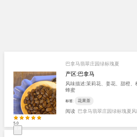
巴拿马翡翠庄园绿标瑰夏
产区:
巴拿马
风味描述:
茉莉花、姜花、甜橙、
蜂蜜
花果茶
标签:
阅读
巴拿马翡翠庄园绿标瑰夏风
5.0
点评