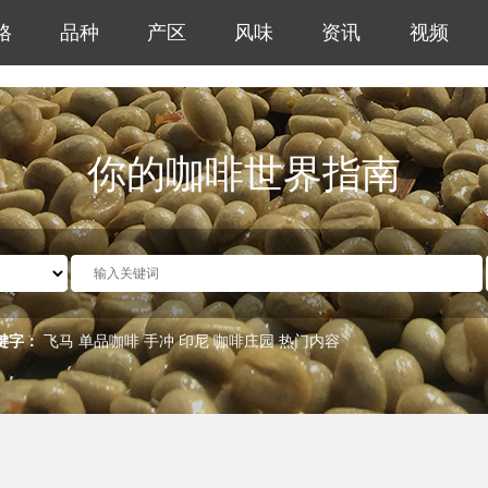
格
品种
产区
风味
资讯
视频
你的咖啡世界指南
键字：
飞马
单品咖啡
手冲
印尼
咖啡庄园
热门内容