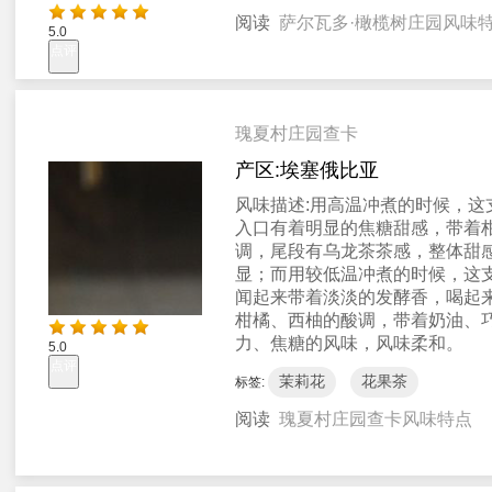
阅读
萨尔瓦多·橄榄树庄园风味
5.0
点评
瑰夏村庄园查卡
产区:
埃塞俄比亚
风味描述:
用高温冲煮的时候，这
入口有着明显的焦糖甜感，带着
调，尾段有乌龙茶茶感，整体甜
显；而用较低温冲煮的时候，这
闻起来带着淡淡的发酵香，喝起
柑橘、西柚的酸调，带着奶油、
力、焦糖的风味，风味柔和。
5.0
点评
茉莉花
花果茶
标签:
阅读
瑰夏村庄园查卡风味特点