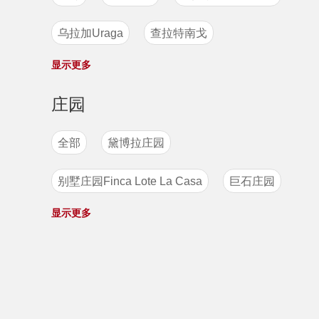
也门
布隆迪
夏威夷
危地马拉
乌拉加Uraga
查拉特南戈
洪都拉斯
锡卡（Thika）产区
巴西
显示更多
恰帕斯Chiapas
牙买加
印尼
巴拿马
埃塞俄比亚
庄园
阿帕内卡山脉Apaneca-Ilamatepec
哥斯达黎加
肯尼亚
中国
刚果
全部
黛博拉庄园
圣安娜Santa Ana
别墅庄园Finca Lote La Casa
巨石庄园
坎德拉产区 Piedra de Candela
显示更多
羊驼庄园
阿尔蒂庄园
圣塔克拉拉 Santa Clara
阿拉希塔斯庄园
怪兽庄园La Minilla
巴鲁火山产区 Baru Volcan
天赐庄园
波西多庄园
碧罗亚Beloya
喜拉多 CerradoMineiro