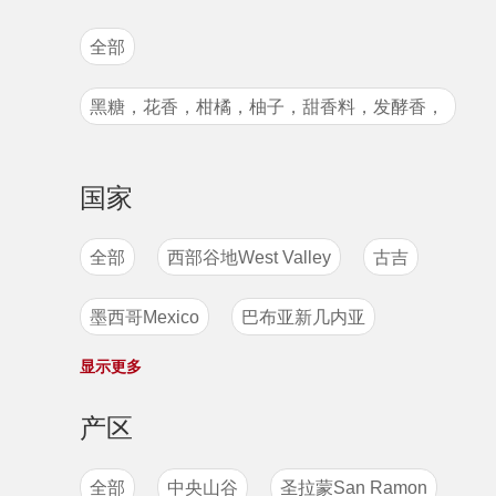
卡斯蒂略
国王波旁
鲁美苏丹
全部
古法日晒
水洗处理
季风处理法
尖身波旁
粉红波旁
卡蒂姆
黑糖，花香，柑橘，柚子，甜香料，发酵香，
厌氧发酵低温慢速日晒
S795
马拉卡杜拉
爪哇
卡杜艾
甜腻的口感
摩卡mocca
帕卡玛拉
帕奇
国家
S795
卡杜拉
SL28
铁皮卡
全部
西部谷地West Valley
古吉
瑰夏
波旁
原生种
墨西哥Mexico
巴布亚新几内亚
显示更多
坦桑尼亚
卢旺达
印度
尼加拉瓜
产区
萨尔瓦多
哥伦比亚
玻利维亚
全部
中央山谷
圣拉蒙San Ramon