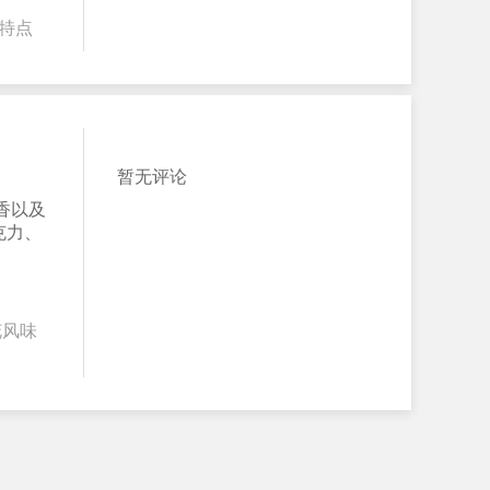
特点
暂无评论
香以及
克力、
花风味