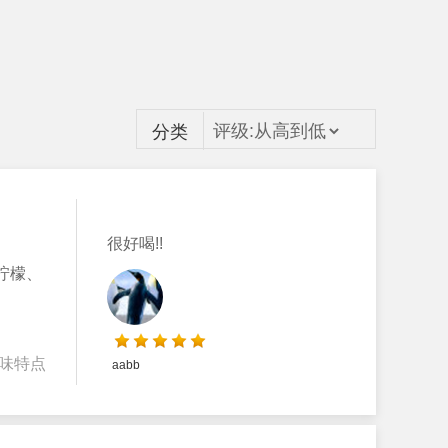
分类
很好喝!!
柠檬、
味特点
aabb