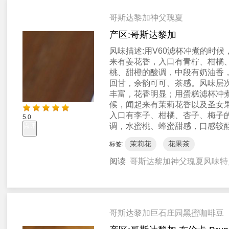
哥斯达黎加神父瑰夏
产区:
哥斯达黎加
风味描述:
用V60滤杯冲煮的时候
来有姜花香，入口有青柠、柑橘
桃、甜橙的酸调，中段有奶油香
回甘，余韵可可、茶感。风味层
丰富，花香明显；用蛋糕滤杯冲
候，闻起来有茉莉花香以及圣女
入口有李子、柑橘、杏子、梅子
5.0
调，水蜜桃、蜂蜜甜感，口感较
点评
茉莉花
花果茶
标签:
阅读
哥斯达黎加神父瑰夏风味特
哥斯达黎加巨石庄园黑蜜咖啡豆