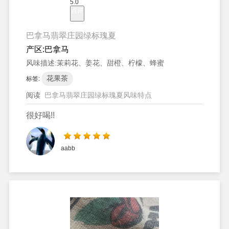
5.0
点评
巴拿马翡翠庄园绿标瑰夏
产区:
巴拿马
风味描述:
茉莉花、姜花、甜橙、柠檬、蜂蜜
花果茶
标签:
阅读
巴拿马翡翠庄园绿标瑰夏风味特点
很好喝!!
aabb