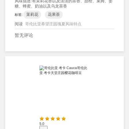
风味描述:
有茉莉花香以及淡淡的茶香、甜橙、莱姆、姜
糖、蜂蜜、奶油以及乌龙茶香
茉莉花
花果茶
标签:
阅读
哥伦比亚希望庄园瑰夏风味特点
暂无评论
5.0
点评