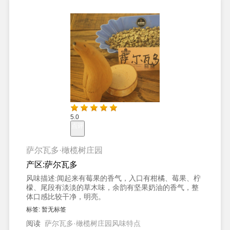
5.0
点评
萨尔瓦多·橄榄树庄园
产区:
萨尔瓦多
风味描述:
闻起来有莓果的香气，入口有柑橘、莓果、柠
檬、尾段有淡淡的草木味，余韵有坚果奶油的香气，整
体口感比较干净，明亮。
标签:
暂无标签
阅读
萨尔瓦多·橄榄树庄园风味特点