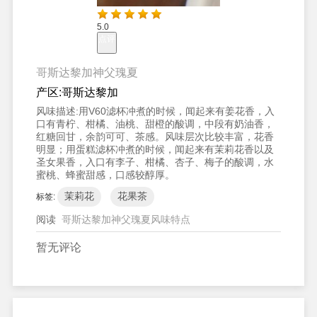
5.0
点评
哥斯达黎加神父瑰夏
产区:
哥斯达黎加
风味描述:
用V60滤杯冲煮的时候，闻起来有姜花香，入
口有青柠、柑橘、油桃、甜橙的酸调，中段有奶油香，
红糖回甘，余韵可可、茶感。风味层次比较丰富，花香
明显；用蛋糕滤杯冲煮的时候，闻起来有茉莉花香以及
圣女果香，入口有李子、柑橘、杏子、梅子的酸调，水
蜜桃、蜂蜜甜感，口感较醇厚。
茉莉花
花果茶
标签:
阅读
哥斯达黎加神父瑰夏风味特点
暂无评论