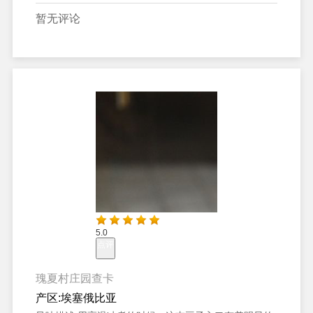
暂无评论
5.0
点评
瑰夏村庄园查卡
产区:
埃塞俄比亚