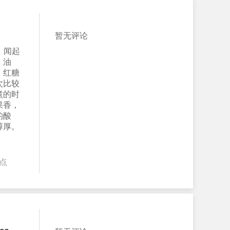
暂无评论
，闻起
、油
，红糖
次比较
煮的时
果香，
的酸
醇厚。
点