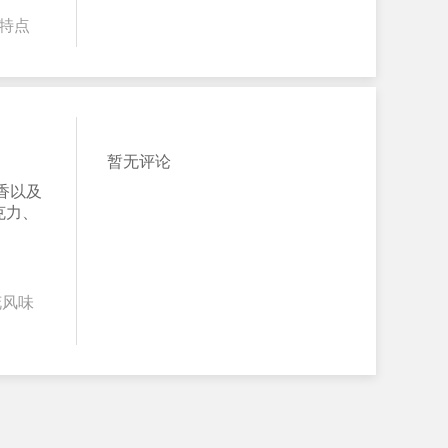
特点
暂无评论
香以及
克力、
花风味