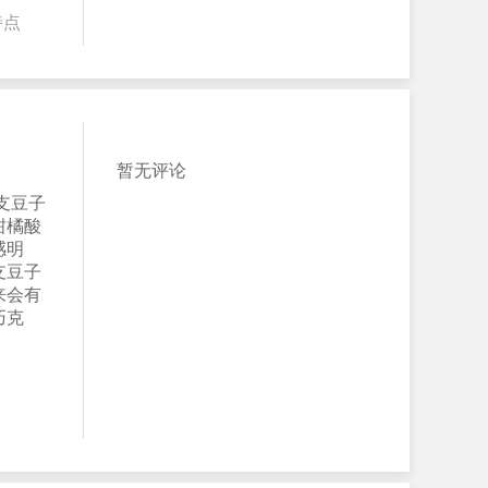
特点
暂无评论
支豆子
柑橘酸
感明
支豆子
来会有
巧克