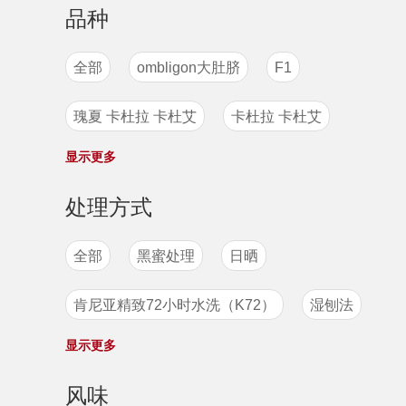
品种
全部
ombligon大肚脐
F1
瑰夏 卡杜拉 卡杜艾
卡杜拉 卡杜艾
显示更多
紫卡杜拉
H1
ateng
帕卡斯
处理方式
象豆
戈里瑰夏
瑰夏1931
全部
黑蜜处理
日晒
德嘉（Dega）
帕拉伊内玛
肯尼亚精致72小时水洗（K72）
湿刨法
Venecia品种
维拉沙奇Villa Sarchi
显示更多
日晒蜜处理
水洗
半日晒
半水洗
黄卡杜艾
迪拉艾吉
利比里卡
风味
水洗处理法
日晒处理
蜜处理