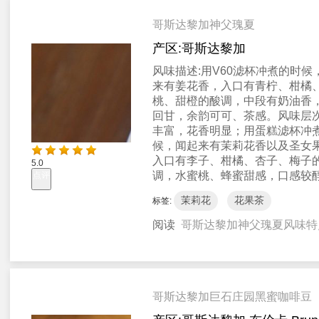
哥斯达黎加神父瑰夏
产区:
哥斯达黎加
风味描述:
用V60滤杯冲煮的时候
来有姜花香，入口有青柠、柑橘
桃、甜橙的酸调，中段有奶油香
回甘，余韵可可、茶感。风味层
丰富，花香明显；用蛋糕滤杯冲
候，闻起来有茉莉花香以及圣女
入口有李子、柑橘、杏子、梅子
5.0
调，水蜜桃、蜂蜜甜感，口感较
点评
茉莉花
花果茶
标签:
阅读
哥斯达黎加神父瑰夏风味特
哥斯达黎加巨石庄园黑蜜咖啡豆