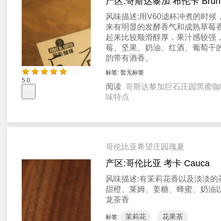
产区:
哥斯达黎加 布伦卡 Brun
风味描述:
用V60滤杯冲煮的时候
来有明显的发酵香气和成熟草莓
起来比较顺滑醇厚，果汁感较强
莓、坚果、奶油、红酒、葡萄干
韵带有酒香。
标签:
暂无标签
5.0
阅读
哥斯达黎加巨石庄园黑蜜咖
点评
味特点
哥伦比亚希望庄园瑰夏
产区:
哥伦比亚 考卡 Cauca
风味描述:
有茉莉花香以及淡淡的
甜橙、莱姆、姜糖、蜂蜜、奶油
龙茶香
茉莉花
花果茶
标签: