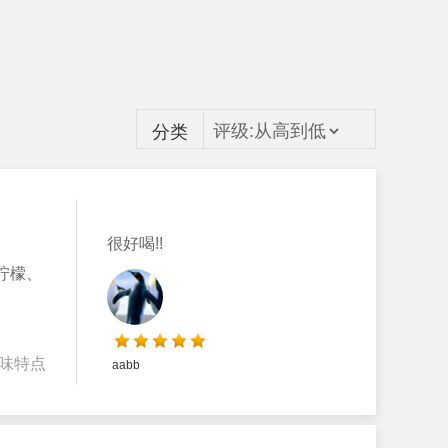
分类
很好喝!!
柠檬、
味特点
aabb