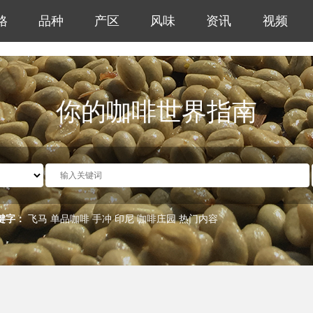
格
品种
产区
风味
资讯
视频
你的咖啡世界指南
键字：
飞马
单品咖啡
手冲
印尼
咖啡庄园
热门内容