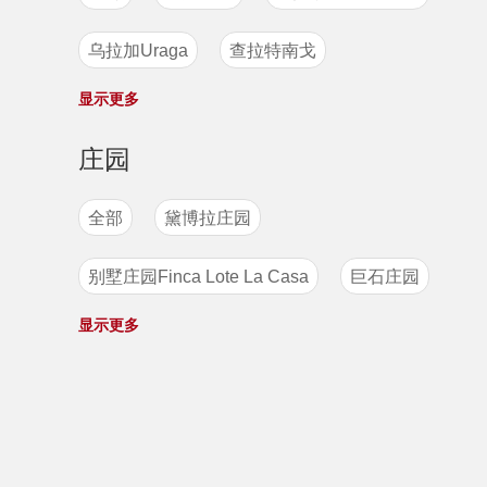
也门
布隆迪
夏威夷
危地马拉
乌拉加Uraga
查拉特南戈
洪都拉斯
锡卡（Thika）产区
巴西
显示更多
恰帕斯Chiapas
牙买加
印尼
巴拿马
埃塞俄比亚
庄园
阿帕内卡山脉Apaneca-Ilamatepec
哥斯达黎加
肯尼亚
中国
刚果
全部
黛博拉庄园
圣安娜Santa Ana
别墅庄园Finca Lote La Casa
巨石庄园
坎德拉产区 Piedra de Candela
显示更多
羊驼庄园
阿尔蒂庄园
圣塔克拉拉 Santa Clara
阿拉希塔斯庄园
怪兽庄园La Minilla
巴鲁火山产区 Baru Volcan
天赐庄园
波西多庄园
碧罗亚Beloya
喜拉多 CerradoMineiro