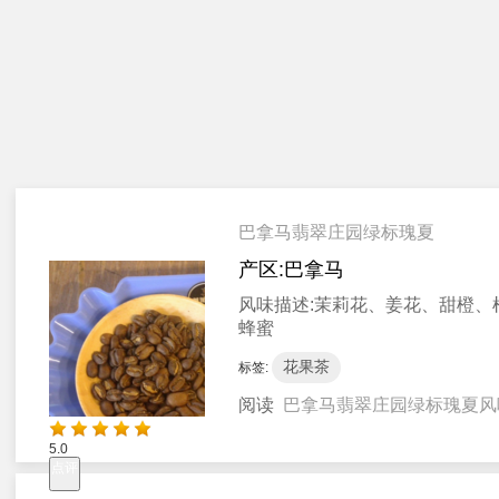
巴拿马翡翠庄园绿标瑰夏
产区:
巴拿马
风味描述:
茉莉花、姜花、甜橙、
蜂蜜
花果茶
标签:
阅读
巴拿马翡翠庄园绿标瑰夏风
5.0
点评