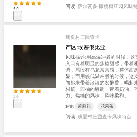
阅读
萨尔瓦多·橄榄树庄园风味
5.0
点评
瑰夏村庄园查卡
产区:
埃塞俄比亚
风味描述:
用高温冲煮的时候，这
入口有着明显的焦糖甜感，带着
调，尾段有乌龙茶茶感，整体甜
显；而用较低温冲煮的时候，这
闻起来带着淡淡的发酵香，喝起
柑橘、西柚的酸调，带着奶油、
力、焦糖的风味，风味柔和。
5.0
点评
茉莉花
花果茶
标签:
阅读
瑰夏村庄园查卡风味特点