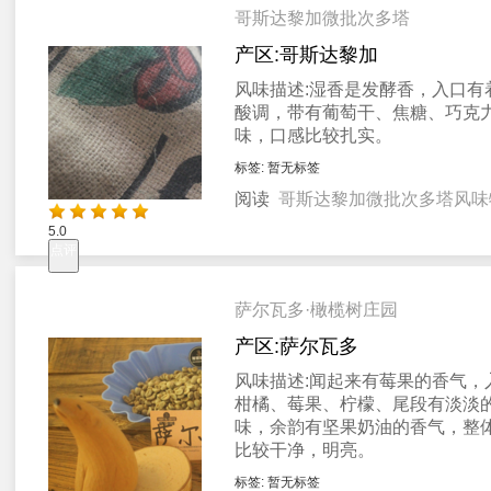
哥斯达黎加微批次多塔
产区:
哥斯达黎加
风味描述:
湿香是发酵香，入口有
酸调，带有葡萄干、焦糖、巧克
味，口感比较扎实。
标签:
暂无标签
阅读
哥斯达黎加微批次多塔风味
5.0
点评
萨尔瓦多·橄榄树庄园
产区:
萨尔瓦多
风味描述:
闻起来有莓果的香气，
柑橘、莓果、柠檬、尾段有淡淡
味，余韵有坚果奶油的香气，整
比较干净，明亮。
标签:
暂无标签