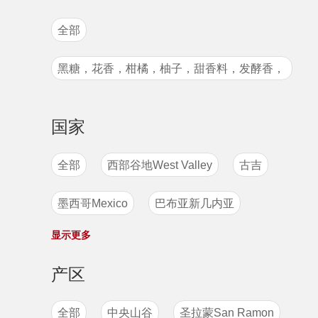
卡斯蒂略
国王波旁
鲁美苏丹
全部
古法日晒
水洗处理
季风处理法
尖身波旁
粉红波旁
卡蒂姆
黑糖，花香，柑橘，柚子，甜香料，发酵香，
厌氧发酵低温慢速日晒
S795
马拉卡杜拉
爪哇
卡杜艾
甜腻的口感
摩卡mocca
帕卡玛拉
帕奇
国家
S795
卡杜拉
SL28
铁皮卡
全部
西部谷地West Valley
古吉
瑰夏
波旁
原生种
墨西哥Mexico
巴布亚新几内亚
显示更多
坦桑尼亚
卢旺达
印度
尼加拉瓜
产区
萨尔瓦多
哥伦比亚
玻利维亚
全部
中央山谷
圣拉蒙San Ramon