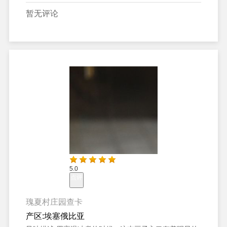
暂无评论
5.0
点评
瑰夏村庄园查卡
产区:
埃塞俄比亚