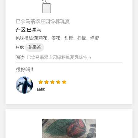
5.0
点评
巴拿马翡翠庄园绿标瑰夏
产区:
巴拿马
风味描述:
茉莉花、姜花、甜橙、柠檬、蜂蜜
花果茶
标签:
阅读
巴拿马翡翠庄园绿标瑰夏风味特点
很好喝!!
aabb