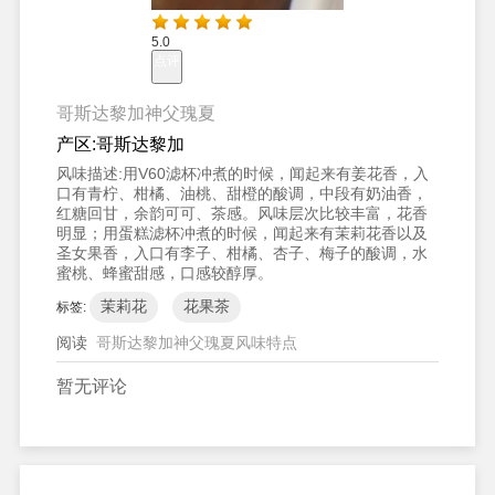
5.0
点评
哥斯达黎加神父瑰夏
产区:
哥斯达黎加
风味描述:
用V60滤杯冲煮的时候，闻起来有姜花香，入
口有青柠、柑橘、油桃、甜橙的酸调，中段有奶油香，
红糖回甘，余韵可可、茶感。风味层次比较丰富，花香
明显；用蛋糕滤杯冲煮的时候，闻起来有茉莉花香以及
圣女果香，入口有李子、柑橘、杏子、梅子的酸调，水
蜜桃、蜂蜜甜感，口感较醇厚。
茉莉花
花果茶
标签:
阅读
哥斯达黎加神父瑰夏风味特点
暂无评论