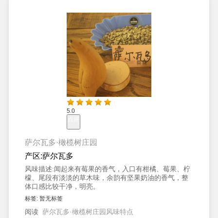
5.0
点评
萨尔瓦多·橄榄树庄园
产区:
萨尔瓦多
风味描述:
闻起来有莓果的香气，入口有柑橘、莓果、柠
檬、尾段有淡淡的草木味，余韵有坚果奶油的香气，整
体口感比较干净，明亮。
标签:
暂无标签
阅读
萨尔瓦多·橄榄树庄园风味特点