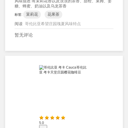
风味描述:
有茉莉花香以及淡淡的茶香、甜橙、莱姆、姜
糖、蜂蜜、奶油以及乌龙茶香
茉莉花
花果茶
标签:
阅读
哥伦比亚希望庄园瑰夏风味特点
暂无评论
5.0
点评