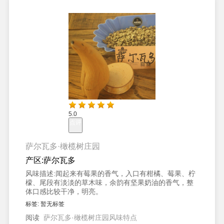
5.0
点评
萨尔瓦多·橄榄树庄园
产区:
萨尔瓦多
风味描述:
闻起来有莓果的香气，入口有柑橘、莓果、柠
檬、尾段有淡淡的草木味，余韵有坚果奶油的香气，整
体口感比较干净，明亮。
标签:
暂无标签
阅读
萨尔瓦多·橄榄树庄园风味特点