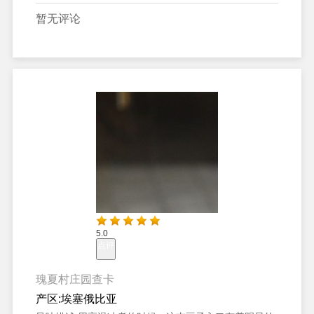
暂无评论
5.0
点评
瑰夏村庄园查卡
产区:
埃塞俄比亚