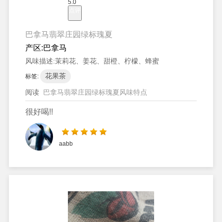
5.0
点评
巴拿马翡翠庄园绿标瑰夏
产区:
巴拿马
风味描述:
茉莉花、姜花、甜橙、柠檬、蜂蜜
花果茶
标签:
阅读
巴拿马翡翠庄园绿标瑰夏风味特点
很好喝!!
aabb