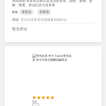
风味描述:
有茉莉花香以及淡淡的茶香、甜橙、莱姆、姜
糖、蜂蜜、奶油以及乌龙茶香
茉莉花
花果茶
标签:
阅读
哥伦比亚希望庄园瑰夏风味特点
暂无评论
5.0
点评