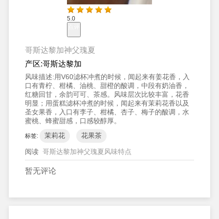
5.0
点评
哥斯达黎加神父瑰夏
产区:
哥斯达黎加
风味描述:
用V60滤杯冲煮的时候，闻起来有姜花香，入
口有青柠、柑橘、油桃、甜橙的酸调，中段有奶油香，
红糖回甘，余韵可可、茶感。风味层次比较丰富，花香
明显；用蛋糕滤杯冲煮的时候，闻起来有茉莉花香以及
圣女果香，入口有李子、柑橘、杏子、梅子的酸调，水
蜜桃、蜂蜜甜感，口感较醇厚。
茉莉花
花果茶
标签:
阅读
哥斯达黎加神父瑰夏风味特点
暂无评论