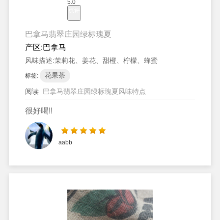
5.0
点评
巴拿马翡翠庄园绿标瑰夏
产区:
巴拿马
风味描述:
茉莉花、姜花、甜橙、柠檬、蜂蜜
花果茶
标签:
阅读
巴拿马翡翠庄园绿标瑰夏风味特点
很好喝!!
aabb