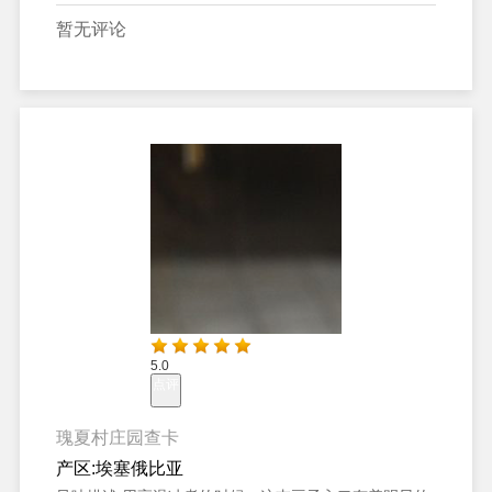
暂无评论
5.0
点评
瑰夏村庄园查卡
产区:
埃塞俄比亚