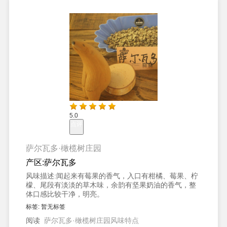
5.0
点评
萨尔瓦多·橄榄树庄园
产区:
萨尔瓦多
风味描述:
闻起来有莓果的香气，入口有柑橘、莓果、柠
檬、尾段有淡淡的草木味，余韵有坚果奶油的香气，整
体口感比较干净，明亮。
标签:
暂无标签
阅读
萨尔瓦多·橄榄树庄园风味特点