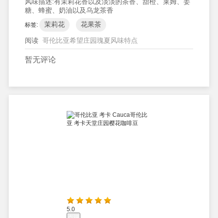
风味描述:
有茉莉花香以及淡淡的茶香、甜橙、莱姆、姜
糖、蜂蜜、奶油以及乌龙茶香
茉莉花
花果茶
标签:
阅读
哥伦比亚希望庄园瑰夏风味特点
暂无评论
5.0
点评