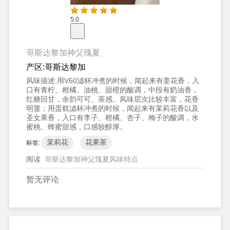
5.0
点评
哥斯达黎加神父瑰夏
产区:
哥斯达黎加
风味描述:
用V60滤杯冲煮的时候，闻起来有姜花香，入
口有青柠、柑橘、油桃、甜橙的酸调，中段有奶油香，
红糖回甘，余韵可可、茶感。风味层次比较丰富，花香
明显；用蛋糕滤杯冲煮的时候，闻起来有茉莉花香以及
圣女果香，入口有李子、柑橘、杏子、梅子的酸调，水
蜜桃、蜂蜜甜感，口感较醇厚。
茉莉花
花果茶
标签:
阅读
哥斯达黎加神父瑰夏风味特点
暂无评论