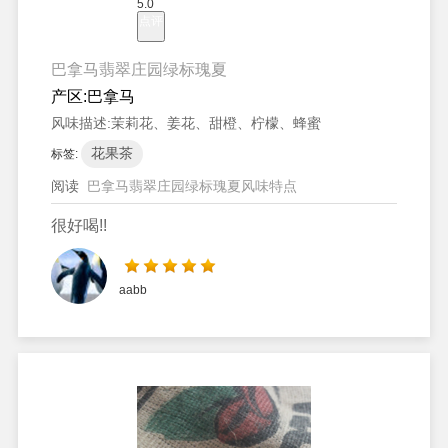
5.0
点评
巴拿马翡翠庄园绿标瑰夏
产区:
巴拿马
风味描述:
茉莉花、姜花、甜橙、柠檬、蜂蜜
花果茶
标签:
阅读
巴拿马翡翠庄园绿标瑰夏风味特点
很好喝!!
aabb