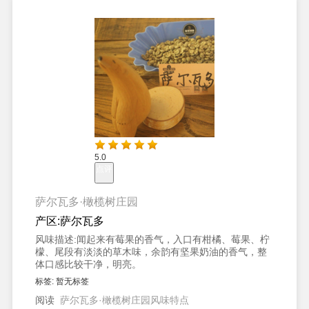
5.0
点评
萨尔瓦多·橄榄树庄园
产区:
萨尔瓦多
风味描述:
闻起来有莓果的香气，入口有柑橘、莓果、柠
檬、尾段有淡淡的草木味，余韵有坚果奶油的香气，整
体口感比较干净，明亮。
标签:
暂无标签
阅读
萨尔瓦多·橄榄树庄园风味特点