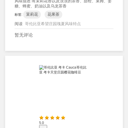
风味描述:
有茉莉花香以及淡淡的茶香、甜橙、莱姆、姜
糖、蜂蜜、奶油以及乌龙茶香
茉莉花
花果茶
标签:
阅读
哥伦比亚希望庄园瑰夏风味特点
暂无评论
5.0
点评