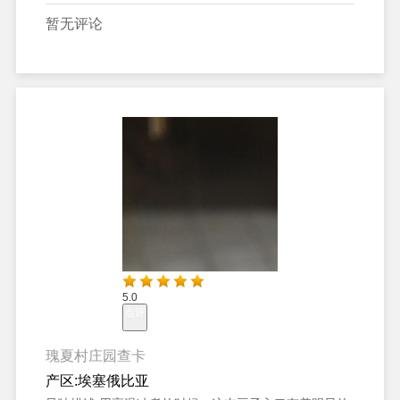
暂无评论
5.0
点评
瑰夏村庄园查卡
产区:
埃塞俄比亚