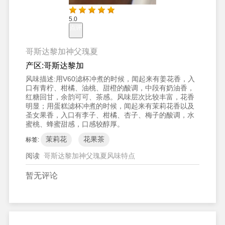
5.0
点评
哥斯达黎加神父瑰夏
产区:
哥斯达黎加
风味描述:
用V60滤杯冲煮的时候，闻起来有姜花香，入
口有青柠、柑橘、油桃、甜橙的酸调，中段有奶油香，
红糖回甘，余韵可可、茶感。风味层次比较丰富，花香
明显；用蛋糕滤杯冲煮的时候，闻起来有茉莉花香以及
圣女果香，入口有李子、柑橘、杏子、梅子的酸调，水
蜜桃、蜂蜜甜感，口感较醇厚。
茉莉花
花果茶
标签:
阅读
哥斯达黎加神父瑰夏风味特点
暂无评论