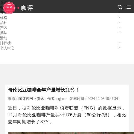
资讯
视频
咖啡
价格
品种
产区
风味
活动
排行榜
个人中心
哥伦比亚咖啡全年产量增长21%！
来源：
咖评官网
>
资讯
作者：qjroot
发布时间：2024-12-08 18:47:34
近日，据哥伦比亚咖啡种植者联盟（FNC）的数据显示，
11月哥伦比亚咖啡产量共计176万袋（60公斤/袋），相比
去年同期增长了37%。