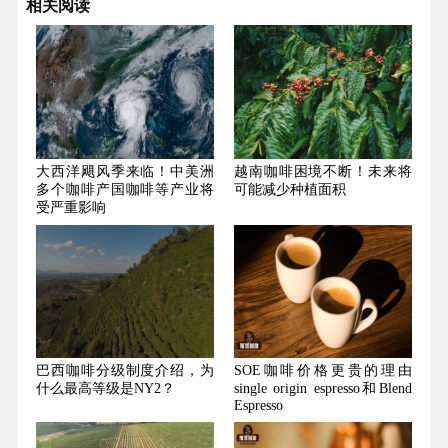
相关阅读
大西洋飓风季来临！中美洲
越南咖啡困境不断！未来将
多个咖啡产国咖啡等产业将
可能减少种植面积
受严重影响
巴西咖啡分级制度介绍，为
SOE咖啡价格更贵的理由
什么最高等级是NY2？
single origin espresso和Blend
Espresso