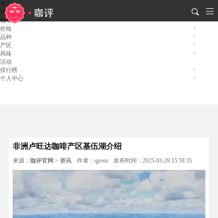
资讯
视频
咖啡
价格
品种
产区
风味
活动
排行榜
个人中心
非洲卢旺达咖啡产区基伍湖介绍
来源：
咖评官网
>
资讯
作者：qjroot
发布时间：2025-03-29 15:59:35