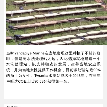
Yandagiye Marthe
当时
在当地发现这里种植了不错的咖
啡，但是离水洗处理站太远，因此选择就地建造一个
水洗处理站，以支持咖农的发展，改善当地农业系
90%
统，并为当地女性提供工作机会，目前该处理站近
Twumba
2018
的员工为女性。
水洗站成名于
年，在当年
COE
90.53
卢旺达
上以
分获得第一名。