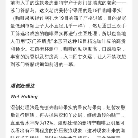
前街入手的这款老虎曼特宁产于苏门答腊虎的老家——
苏门答腊岛。这支老虎曼特宁采用的是19目咖啡果实
（咖啡果实经过网孔为19目的筛子严格过滤，目的是尽
量做到每颗豆子大小直径几乎一样），然后通过三次手
工筛选出成熟的咖啡果实再进行生豆处理，所以也当地
人们用“苏门答腊虎”来形容这种19目精选咖啡豆的高贵
和稀少。在前街杯测中，咖啡的粘稠度高，口感顺滑，
丰富的沉香以及甜度高，入口回甘久远，让人不禁联想
到苏门答腊虎匍匐前进的一幕。
湿刨处理法
Wet-Hulling
湿刨处理法是先刨去咖啡果实的果皮与果肉，短暂发酵
后进行晾晒，再去掉果胶和羊皮层，继续后段的晒干，
直至含水率降为12%。湿刨处理的曼特宁咖啡豆明显可
以看出有不同程度的挤压裂痕现象（这种现象出来的咖