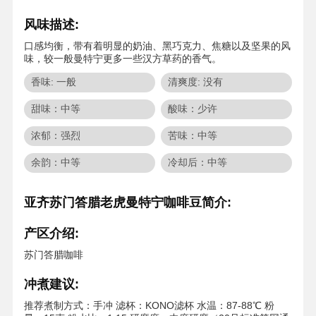
风味描述:
口感均衡，带有着明显的奶油、黑巧克力、焦糖以及坚果的风
味，较一般曼特宁更多一些汉方草药的香气。
香味: 一般
清爽度: 没有
甜味：中等
酸味：少许
浓郁：强烈
苦味：中等
余韵：中等
冷却后：中等
亚齐苏门答腊老虎曼特宁咖啡豆简介:
产区介绍:
苏门答腊咖啡
冲煮建议:
推荐煮制方式：手冲 滤杯：KONO滤杯 水温：87-88℃ 粉