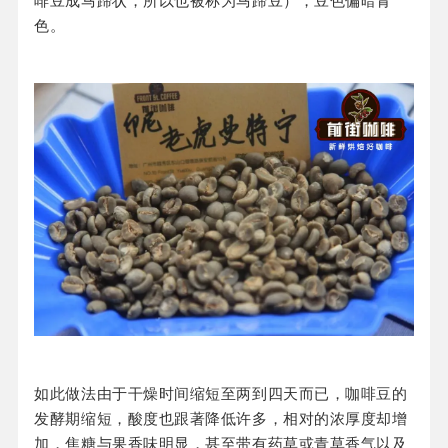
啡豆成马蹄状，所以也被称为马蹄豆），豆色偏暗青
色。
如此做法由于干燥时间缩短至两到四天而已，咖啡豆的
发酵期缩短，酸度也跟著降低许多，相对的浓厚度却增
加，焦糖与果香味明显，甚至带有药草或青草香气以及