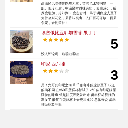
高温区风味整体以酸为主，苦味也比较明显，一
般。但冷却后，中温区时甜味突出，苦感减少，醇
厚度增加，冷却到30度左右时，终于明白这支豆子
为什么叫花魁，果香味突出，入口百花齐放，百果
争宠，余韵留长！
埃塞俄比亚耶加雪菲 果丁丁
5
没人评论啊！啦啦啦啦啦
印尼 西爪哇
3
用了龙哥的印尼之海 和千咖咖啡的这款豆子 味道
的确不同 在v60和蛋糕杯都试了 v60会有印尼猫屎
独特的味道 但是甜度没激发出来 蛋糕杯却很好的
激发了 酸度在蛋糕杯上会更加柔和 总体来说 蛋糕
杯做这款完胜