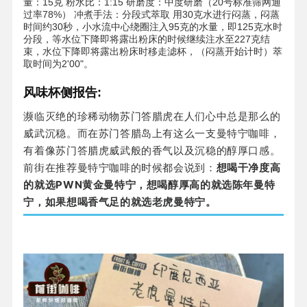
量：15克 粉水比：1:15 研磨度：中度研磨（20号标准筛网通
过率78%） 冲煮手法：分段式萃取 用30克水进行闷蒸，闷蒸
时间约30秒，小水流中心绕圈注入95克的水量，即125克水时
分段，等水位下降即将露出粉床的时候继续注水至227克结
束，水位下降即将露出粉床时移走滤杯，（闷蒸开始计时）萃
取时间为2'00"。
风味杯侧报告:
濒临灭绝的珍稀动物苏门答腊虎在人们心中总是那么的
威武沉稳。而在苏门答腊岛上有这么一支曼特宁咖啡，
有着像苏门答腊虎威武般的香气以及沉稳的醇厚口感。
前街在推荐曼特宁咖啡的时候都会说到：
想喝干净度高
的就选PWN黄金曼特宁，想喝醇厚高的就选陈年曼特
宁，如果想喝香气足的就选老虎曼特宁。