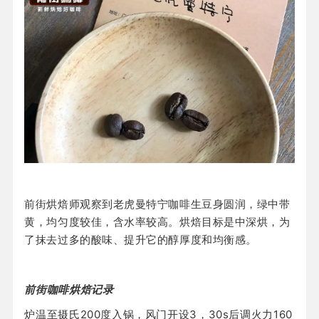
前街烘焙师观察到老虎曼特宁咖啡生豆身圆润，绿中带
黄，均匀度较佳，含水率较高。烘焙目标是中深烘，为
了抹去过多的酸味、提升它的醇厚度和均衡感。
前街咖啡烘焙记录
炉温至摄氏200度入锅，风门开设3，30s后调火力160