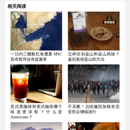
相关阅读
一日内三艘船红海遭袭 MSC
怎样区别蓝山和蓝山风味？
宣布暂停吉布提服务
鉴别真假蓝山的方法
意式黑咖啡和美式咖啡哪个
不买帐！总统撤回加税肯尼
味道更浓郁？什么是
亚民众继续游行
Americano？