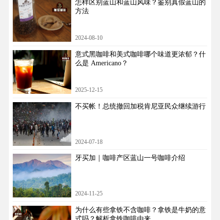
怎样区别蓝山和蓝山风味？鉴别真假蓝山的
方法
2024-08-10
意式黑咖啡和美式咖啡哪个味道更浓郁？什
么是 Americano？
2025-12-15
不买帐！总统撤回加税肯尼亚民众继续游行
2024-07-18
牙买加｜咖啡产区蓝山一号咖啡介绍
2024-11-25
为什么有些拿铁不含咖啡？拿铁是牛奶的意
式吗？解析拿铁咖啡由来