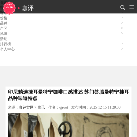
资讯
视频
咖啡
价格
品种
产区
风味
活动
排行榜
个人中心
印尼精选挂耳曼特宁咖啡口感描述 苏门答腊曼特宁挂耳
品种味道特点
来源：
咖评官网
>
资讯
作者：qjroot
发布时间：2025-12-15 11:29:30