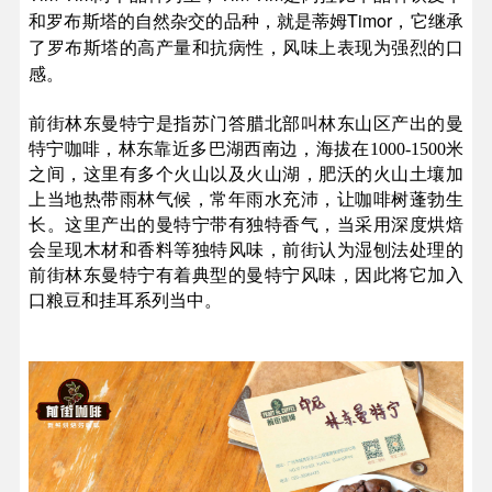
和罗布斯塔的自然杂交的品种，就是蒂姆Timor，它继承
了罗布斯塔的高产量和抗病性，风味上表现为强烈的口
感。
前街林东曼特宁是指苏门答腊北部叫林东山区产出的曼
特宁咖啡，林东靠近多巴湖西南边，海拔在1000-1500米
之间，这里有多个火山以及火山湖，肥沃的火山土壤加
上当地热带雨林气候，常年雨水充沛，让咖啡树蓬勃生
长。这里产出的曼特宁带有独特香气，当采用深度烘焙
会呈现木材和香料等独特风味，前街认为湿刨法处理的
前街林东曼特宁有着典型的曼特宁风味，因此将它加入
口粮豆和挂耳系列当中。