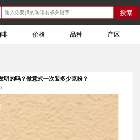
咖啡
价格
品种
产区
发明的吗？做意式一次装多少克粉？
3