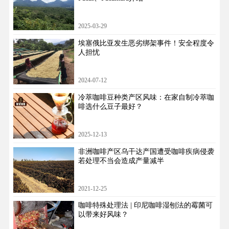
2025-03-29
埃塞俄比亚发生恶劣绑架事件！安全程度令
人担忧
2024-07-12
冷萃咖啡豆种类产区风味：在家自制冷萃咖
啡选什么豆子最好？
2025-12-13
非洲咖啡产区乌干达产国遭受咖啡疾病侵袭
若处理不当会造成产量减半
2021-12-25
咖啡特殊处理法 | 印尼咖啡湿刨法的霉菌可
以带来好风味？