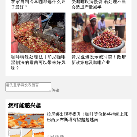
在家自制冷萃咖啡选什么豆
受咖啡疾病侵袭 若处理不当
子最好？
会造成产量减半
咖啡特殊处理法 | 印尼咖啡
肯尼亚爆发示威冲突！政府
湿刨法的霉菌可以带来好风
新政策危及咖啡产业
味？
评论
您可能感兴趣
拉尼娜出现率提升！咖啡等价格将持续上涨
巴西罗布斯塔有望超越越南
2024-06-06