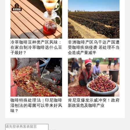
冷萃咖啡豆种类产区风味：
非洲咖啡产区乌干达产国遭
在家自制冷萃咖啡选什么豆
受咖啡疾病侵袭 若处理不当
子最好？
会造成产量减半
咖啡特殊处理法 | 印尼咖啡
肯尼亚爆发示威冲突！政府
湿刨法的霉菌可以带来好风
新政策危及咖啡产业
味？