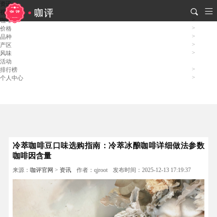
资讯
视频
咖啡
价格
品种
产区
风味
活动
排行榜
个人中心
冷萃咖啡豆口味选购指南：冷萃冰酿咖啡详细做法参数
咖啡因含量
来源：
咖评官网
>
资讯
作者：qjroot
发布时间：2025-12-13 17:19:37