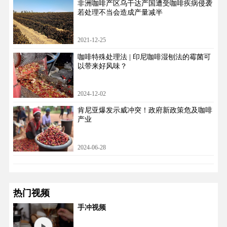
非洲咖啡产区乌干达产国遭受咖啡疾病侵袭
若处理不当会造成产量减半
2021-12-25
咖啡特殊处理法 | 印尼咖啡湿刨法的霉菌可
以带来好风味？
2024-12-02
肯尼亚爆发示威冲突！政府新政策危及咖啡
产业
2024-06-28
热门视频
手冲视频