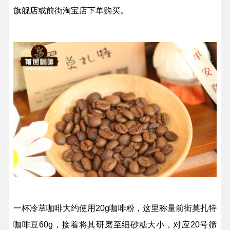
旗舰店或前街淘宝店下单购买。
一杯冷萃咖啡大约使用20g咖啡粉，这里称量
前街莫扎特
咖啡豆60g，接着将其研磨至细砂糖大小，对应20号筛