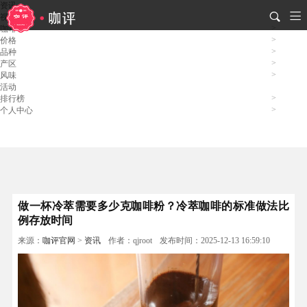
资讯
视频
咖啡
价格
品种
产区
风味
活动
排行榜
个人中心
做一杯冷萃需要多少克咖啡粉？冷萃咖啡的标准做法比
例存放时间
来源：
咖评官网
>
资讯
作者：qjroot
发布时间：2025-12-13 16:59:10