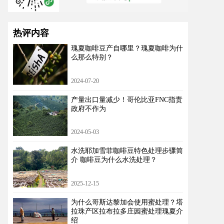
热评内容
瑰夏咖啡豆产自哪里？瑰夏咖啡为什
么那么特别？
2024-07-20
产量出口量减少！哥伦比亚FNC指责
政府不作为
2024-05-03
水洗耶加雪菲咖啡豆特色处理步骤简
介 咖啡豆为什么水洗处理？
2025-12-15
为什么哥斯达黎加会使用蜜处理？塔
拉珠产区拉布拉多庄园蜜处理瑰夏介
绍