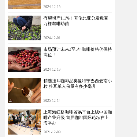
2024-12-15
有望增产1.1%！哥伦比亚分发数百
万棵咖啡幼苗
2024-12-01
市场预计未来3至5年咖啡价格仍保持
高位！
2024-12-13
精选挂耳咖啡品类曼特宁巴西云南小
粒 挂耳单人份量有多少毫升
2025-12-14
上海港虹桥咖啡贸易平台上线中国咖
啡产业升级 首届咖啡国际论坛在上
海举办
2021-12-09