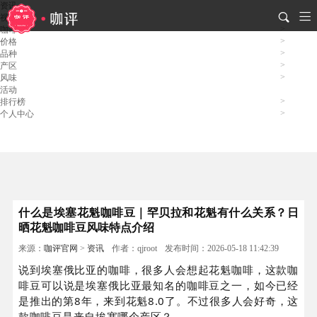
资讯
视频
咖啡
价格
品种
产区
风味
活动
排行榜
个人中心
什么是埃塞花魁咖啡豆｜罕贝拉和花魁有什么关系？日
晒花魁咖啡豆风味特点介绍
来源：
咖评官网
>
资讯
作者：qjroot
发布时间：2026-05-18 11:42:39
说到埃塞俄比亚的咖啡，很多人会想起花魁咖啡，这款咖
啡豆可以说是埃塞俄比亚最知名的咖啡豆之一，如今已经
是推出的第8年，来到花魁8.0了。不过很多人会好奇，这
款咖啡豆是来自埃塞哪个产区？