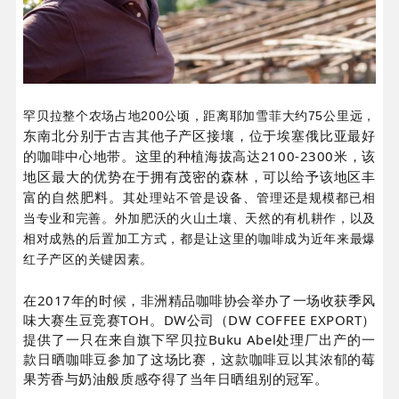
罕贝拉整个农场占地200
公顷，距离耶加雪菲大约
75
公里远，
东南北分别于古吉其他子产区接壤，
位于埃塞俄比亚最好
的咖啡中心地带
。这里的种植海拔高达2100-2300米，该
地区最大的优势在于拥有茂密的森林，可以给予该地区丰
富的自然肥料。
其处理站不管是设备、管理还是规模都已相
当专业和完善。外加肥沃的火山土壤、天然的有机耕作，以及
相对成熟的后置加工方式，都是让这里的咖啡成为近年来最爆
红子产区的关键因素。
在2017年的时候，非洲精品咖啡协会举办了一场收获季风
味大赛生豆竞赛TOH。DW公司（DW COFFEE EXPORT）
提供了一只在来自旗下罕贝拉Buku Abel处理厂出产的一
款日晒咖啡豆参加了这场比赛，这款咖啡豆以其浓郁的莓
果芳香与奶油般质感夺得了当年日晒组别的冠军。