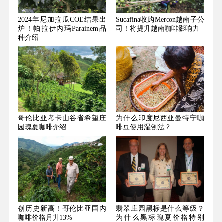
2024年尼加拉瓜COE结果出
Sucafina收购Mercon越南子公
炉！帕拉伊内玛Parainem品
司！将提升越南咖啡影响力
种介绍
哥伦比亚考卡山谷省希望庄
为什么印度尼西亚曼特宁咖
园瑰夏咖啡介绍
啡豆使用湿刨法？
创历史新高！哥伦比亚国内
翡翠庄园黑标是什么等级？
咖啡价格月升13%
为什么黑标瑰夏价格特别