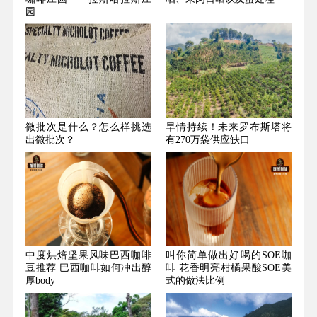
园
微批次是什么？怎么样挑选
旱情持续！未来罗布斯塔将
出微批次？
有270万袋供应缺口
中度烘焙坚果风味巴西咖啡
叫你简单做出好喝的SOE咖
豆推荐 巴西咖啡如何冲出醇
啡 花香明亮柑橘果酸SOE美
厚body
式的做法比例