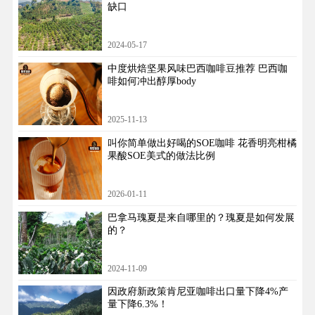
缺口
2024-05-17
中度烘焙坚果风味巴西咖啡豆推荐 巴西咖
啡如何冲出醇厚body
2025-11-13
叫你简单做出好喝的SOE咖啡 花香明亮柑橘
果酸SOE美式的做法比例
2026-01-11
巴拿马瑰夏是来自哪里的？瑰夏是如何发展
的？
2024-11-09
因政府新政策肯尼亚咖啡出口量下降4%产
量下降6.3%！