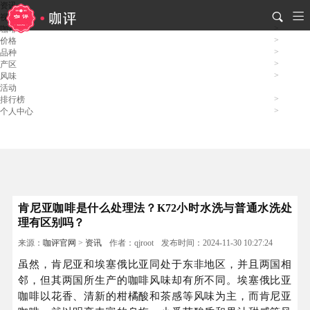
资讯
视频
咖啡
价格
品种
产区
风味
活动
排行榜
个人中心
肯尼亚咖啡是什么处理法？K72小时水洗与普通水洗处
理有区别吗？
来源：
咖评官网
>
资讯
作者：qjroot
发布时间：2024-11-30 10:27:24
虽然，肯尼亚和埃塞俄比亚同处于东非地区，并且两国相
邻，但其两国所生产的咖啡风味却有所不同。埃塞俄比亚
咖啡以花香、清新的柑橘酸和茶感等风味为主，而肯尼亚