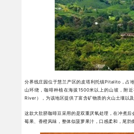
分界线庄园位于慧兰产区的皮塔利托镇Pitalito
山环绕，咖啡种植在海拔1500米以上的山坡，附近有知
River），为该地区提供了富含矿物质的火山土壤
这款大肚脐咖啡豆采用的是双重厌氧处理，在冲煮后
莓果、香橙风味，整体似菠萝果汁，口感柔和，尾韵