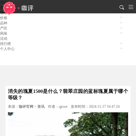
资讯
视频
咖啡
价格
品种
产区
风味
活动
排行榜
个人中心
消失的瑰夏1500是什么？翡翠庄园的蓝标瑰夏属于哪个
等级？
来源：
咖评官网
>
资讯
作者：qjroot
发布时间：2024-11-17 16:47:24