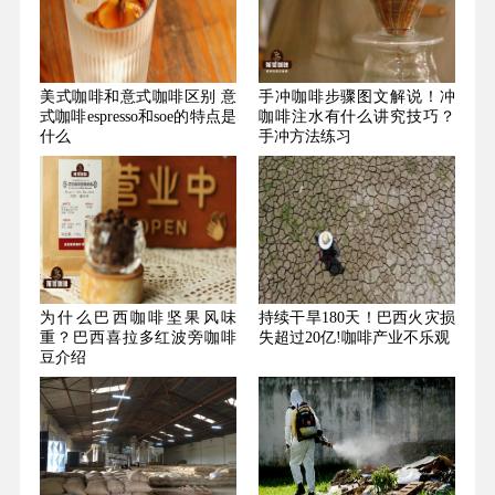
美式咖啡和意式咖啡区别 意
手冲咖啡步骤图文解说！冲
式咖啡espresso和soe的特点是
咖啡注水有什么讲究技巧？
什么
手冲方法练习
为什么巴西咖啡坚果风味
持续干旱180天！巴西火灾损
重？巴西喜拉多红波旁咖啡
失超过20亿!咖啡产业不乐观
豆介绍