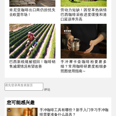
肯尼亚咖啡出口商仍担忧失
劳动力短缺！因登革热病情
去欧盟市场！
巴西咖啡采收进度缓慢和港
口延误率升高
巴西新税规被驳回！咖啡销
手冲摩卡壶咖啡粉要磨多
售减缓情况有望改善
细？常用咖啡研磨度粗细参
照图使用指南～
评论
您可能感兴趣
手冲咖啡工具有哪些？新手入门学习手冲咖
啡需要准备什么器具？