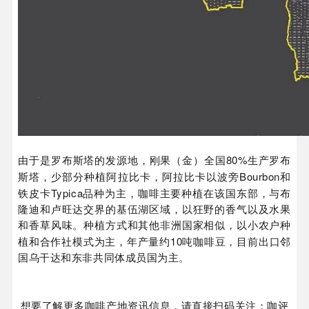
80%
由于是罗布斯塔的发源地，刚果（金）全国
生产罗布
Bourbon
斯塔，少部分种植阿拉比卡，阿拉比卡以波旁
和
Typica
铁皮卡
品种为主，咖啡主要种植在该国东部，与布
隆迪和卢旺达交界的基伍湖区域，以狂野的香气以及水果
和香草风味。种植方式和其他非洲国家相似，以小农户种
10
植和合作社模式为主，年产量约
吨咖啡豆，目前出口邻
国乌干达和东非共同体成员国为主。
想要了解更多咖啡产地资讯信息，请直接扫码关注：咖评