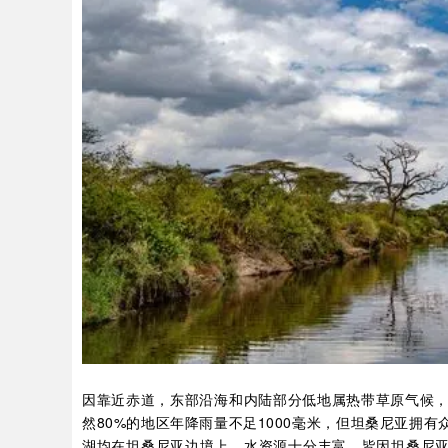
因靠近赤道，东部沿海和内陆部分低地属热带草原气候，
然80%的地区年降雨量不足1000毫米，但坦桑尼亚拥
湖均在坦桑尼亚边境上，水资源十分丰富。皆因坦桑尼