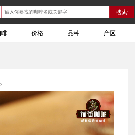
咖啡
价格
品种
产区
2