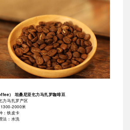
 Coffee） 坦桑尼亚乞力马扎罗咖啡豆
乞力马扎罗产区
300-2000米
种：铁皮卡
理法：水洗