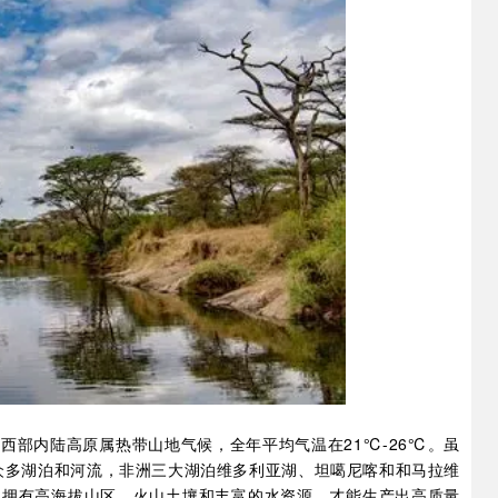
西部内陆高原属热带山地气候，全年平均气温在21℃-26℃。虽
有众多湖泊和河流，非洲三大湖泊维多利亚湖、坦噶尼喀和和马拉维
亚拥有高海拔山区，火山土壤和丰富的水资源，才能生产出高质量