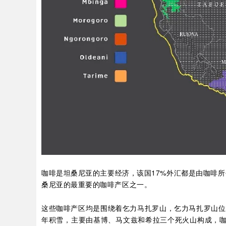
咖啡是坦桑尼亚的主要经济，该国17%外汇都是由咖啡所创造，
桑尼亚的最重要的咖啡产区之一。
这些咖啡产区均是围绕着乞力马扎罗山，乞力马扎罗山位
年积雪，主要由基博、马文兹和希拉三个死火山构成，咖啡