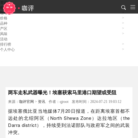
资讯
视频
咖啡
价格
品种
产区
风味
活动
排行榜
个人中心
两车走私武器曝光！埃塞获索马里港口期望或受阻
来源：
咖评官网
>
资讯
作者：qjroot
发布时间：2024-07-21 19:03:12
据埃塞俄比亚当地媒体7月20日报道，在距离埃塞首都不
远处的北绍阿区（North Shewa Zone）达拉地区（the
Darra district），持续受到法诺部队与政府军之间的武装
冲突。