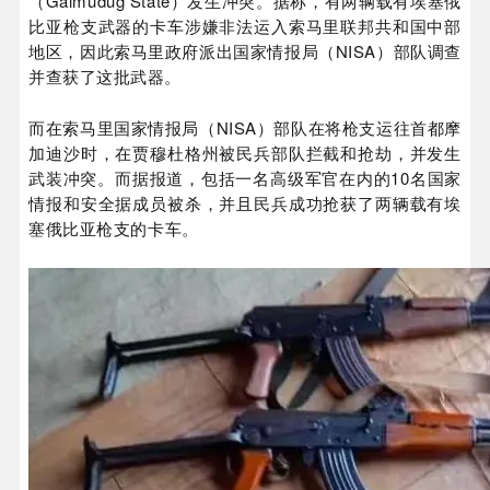
（Galmudug State）发生冲突。
据称，有两辆载有埃塞俄
比亚枪支武器的卡车涉嫌非法运入索马里联邦共和国中部
NISA
地区，因此索马里政府派出国家情报局（
）部队调查
并查获了这批武器。
而在索马里国家情报局（NISA）部队在将枪支运往首都摩
加迪沙时，在贾穆杜格州被民兵部队拦截和抢劫，并发生
武装冲突。而据报道，包括一名高级军官在内的10名国家
情报和安全据成员被杀，并且民兵成功抢获了两辆载有埃
塞俄比亚枪支的卡车。