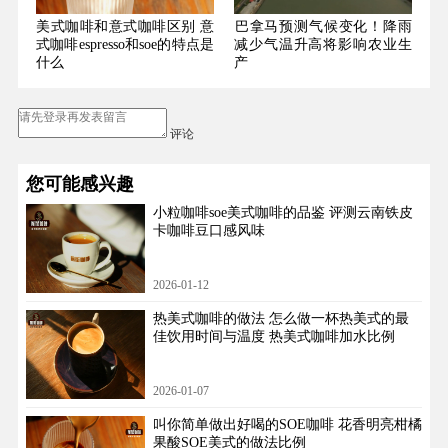
美式咖啡和意式咖啡区别 意
​巴拿马预测气候变化！降雨
式咖啡espresso和soe的特点是
减少气温升高将影响农业生
什么
产
评论
您可能感兴趣
小粒咖啡soe美式咖啡的品鉴 评测云南铁皮
卡咖啡豆口感风味
2026-01-12
热美式咖啡的做法 怎么做一杯热美式的最
佳饮用时间与温度 热美式咖啡加水比例
2026-01-07
叫你简单做出好喝的SOE咖啡 花香明亮柑橘
果酸SOE美式的做法比例