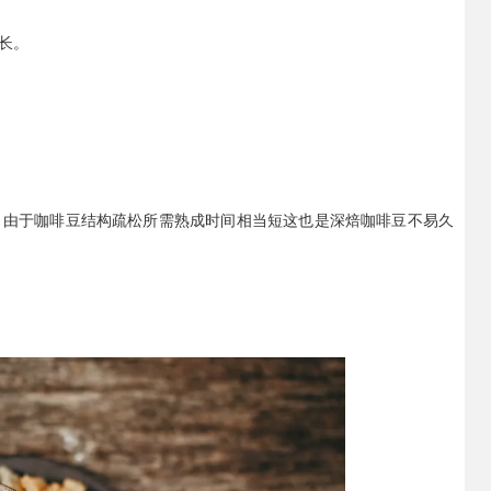
长。
。由于咖啡豆结构疏松所需熟成时间相当短这也是深焙咖啡豆不易久