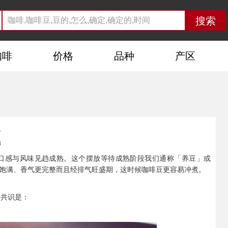
咖啡
价格
品种
产区
。
4
口感与风味见趋成熟。这个摆放等待成熟阶段我们通称「养豆」或
饱满、香气更完整而且经排气旺盛期，这时候咖啡豆更容易冲煮。
一共识是：