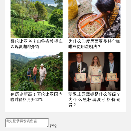
哥伦比亚考卡山谷省希望庄
为什么印度尼西亚曼特宁咖
园瑰夏咖啡介绍
啡豆使用湿刨法？
创历史新高！哥伦比亚国内
翡翠庄园黑标是什么等级？
咖啡价格月升13%
为什么黑标瑰夏价格特别
贵？
评论