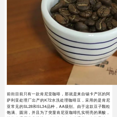
前街目前只有一款肯尼亚咖啡，那就是来自锡卡产区的阿
K72
萨利亚处理厂出产的
水洗处理咖啡豆，采用的是肯尼
SL28
SL34
AA
亚常见的
和
品种，
级别。由于这款豆子颗粒
饱满、圆润，并且为了突显肯尼亚咖啡扎实明亮的果酸，