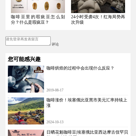
咖啡豆里的瑕疵豆怎么划
24小时受袭4次！红海局势再
分？什么是瑕疵豆？
次升级
评论
您可能感兴趣
咖啡烘焙的过程中会出现什么反应？
2019-08-17
咖啡涨价！埃塞俄比亚黑市美元汇率持续上
涨
2024-10-13
日晒花魁咖啡豆|埃塞俄比亚西达摩古伎罕贝